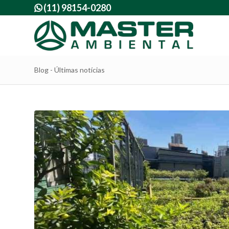
(11) 98154-0280

Blog - Últimas notícias