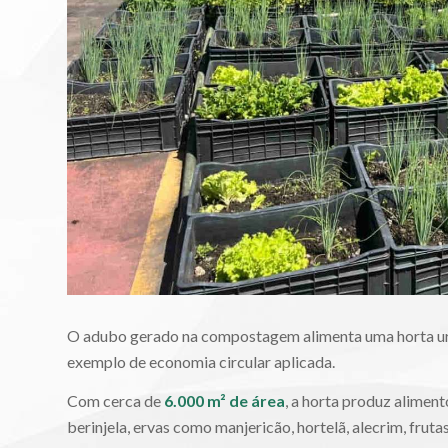
O adubo gerado na compostagem alimenta uma horta ur
exemplo de economia circular aplicada.
Com cerca de
6.000 m² de área
, a horta produz alimen
berinjela, ervas como manjericão, hortelã, alecrim, frutas