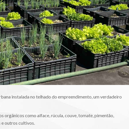
bana instalada no telhado do empreendimento, um verdadeiro
tos orgânicos como alface, rúcula, couve, tomate, pimentão,
 e outros cultivos.