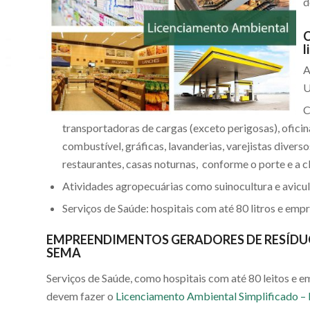
d
C
l
A
U
C
transportadoras de cargas (exceto perigosas), ofici
combustível, gráficas, lavanderias, varejistas divers
restaurantes, casas noturnas, conforme o porte e a c
Atividades agropecuárias como suinocultura e avicult
Serviços de Saúde: hospitais com até 80 litros e emp
EMPREENDIMENTOS GERADORES DE RESÍDUO
SEMA
Serviços de Saúde, como hospitais com até 80 leitos e e
devem fazer o
Licenciamento Ambiental Simplificado –