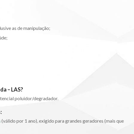
lusive as de manipulação;
úde;
ada – LAS?
tencial poluidor/degradador.
:
s
(válido por 1 ano), exigido para grandes geradores (mais que