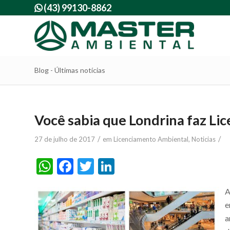
(43) 99130-8862

Blog - Últimas notícias
Você sabia que Londrina faz L
/
/
27 de julho de 2017
em
Licenciamento Ambiental
,
Noticias
WhatsApp
Facebook
Twitter
LinkedIn
A
e
a