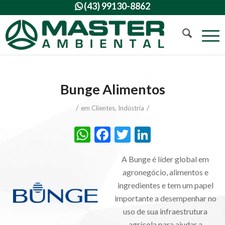
(43) 99130-8862

Bunge Alimentos
/
/
em
Clientes
,
Indústria
WhatsApp
Facebook
Twitter
LinkedIn
A Bunge é líder global em
agronegócio, alimentos e
ingredientes e tem um papel
importante a desempenhar no
uso de sua infraestrutura
agrícola para ajudar a