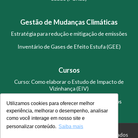
Gestão de Mudanças Climáticas
Estratégia para redução e mitigação de emissões
Inventário de Gases de Efeito Estufa (GEE)
Cursos
Curso: Como elaborar o Estudo de Impacto de
Vizinhança (EIV)
Treinamento de Gestão de Resíduos Sólidos
Utilizamos cookies para oferecer melhor
experiência, melhorar o desempenho, analisar
como você interage em nosso site e
personalizar conteúdo.
Saiba mais
© Master Ambiental - Todos os direitos reservados