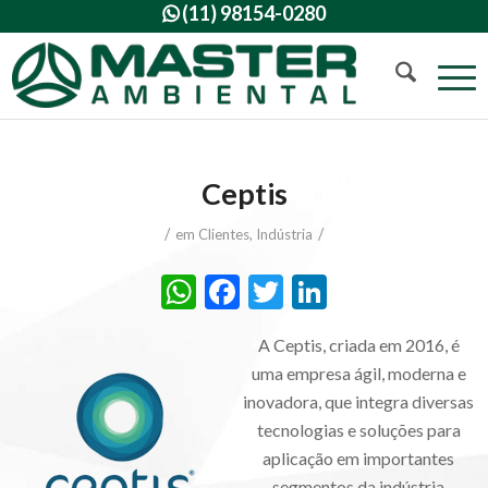
(11) 98154-0280

Ceptis
/
/
em
Clientes
,
Indústria
WhatsApp
Facebook
Twitter
LinkedIn
A Ceptis, criada em 2016, é
uma empresa ágil, moderna e
inovadora, que integra diversas
tecnologias e soluções para
aplicação em importantes
segmentos da indústria