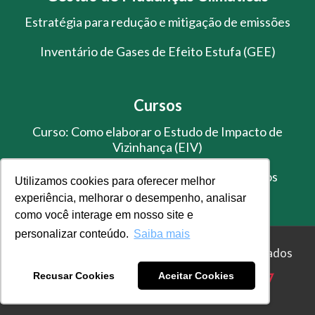
Estratégia para redução e mitigação de emissões
Inventário de Gases de Efeito Estufa (GEE)
Cursos
Curso: Como elaborar o Estudo de Impacto de
Vizinhança (EIV)
Treinamento de Gestão de Resíduos Sólidos
Utilizamos cookies para oferecer melhor
experiência, melhorar o desempenho, analisar
como você interage em nosso site e
personalizar conteúdo.
Saiba mais
© Master Ambiental - Todos os direitos reservados
Recusar Cookies
Aceitar Cookies