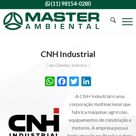
(11) 98154-0280

CNH Industrial
/
/
em
Clientes
,
Indústria
WhatsApp
Facebook
Twitter
LinkedIn
A CNH Industrial é uma
corporação multinacional que
fabrica máquinas agrícolas,
equipamentos de construção e
motores. A empresa possui
forte atuação no Brasil e é dona