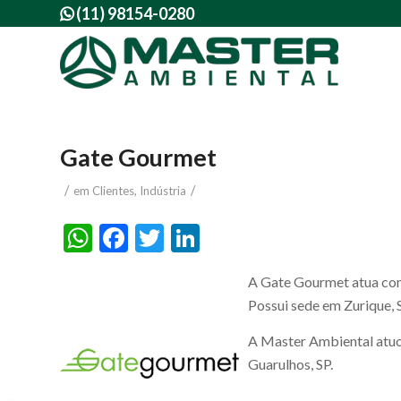
(11) 98154-0280

Gate Gourmet
/
/
em
Clientes
,
Indústria
WhatsApp
Facebook
Twitter
LinkedIn
A Gate Gourmet atua com
Possui sede em Zurique, S
A Master Ambiental atu
Guarulhos, SP.