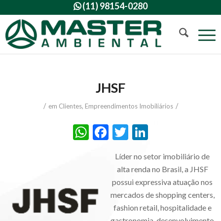
(11) 98154-0280

JHSF
/
/
em
Clientes
,
Empreendimentos Imobiliários
WhatsApp
Facebook
Twitter
LinkedIn
Líder no setor imobiliário de
alta renda no Brasil, a JHSF
possui expressiva atuação nos
mercados de shopping centers,
fashion retail, hospitalidade e
gastronomia, desenvolvimento