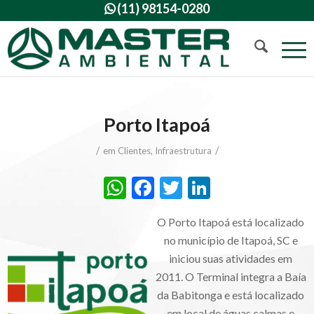
(11) 98154-0280

Porto Itapoá
/
/
em
Clientes
,
Infraestrutura
WhatsApp
Facebook
Twitter
LinkedIn
O Porto Itapoá está localizado
no município de Itapoá, SC e
iniciou suas atividades em
2011. O Terminal integra a Baía
da Babitonga e está localizado
em local de águas calmas e