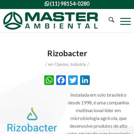
(11) 98154-0280

Rizobacter
/
/
em
Clientes
,
Indústria
WhatsApp
Facebook
Twitter
LinkedIn
Instalada em solo brasileiro
desde 1998, é uma companhia
multinacional líder em
microbiologia agrícola, que
desenvolve produtos de alto
valor agregado com tecnologia