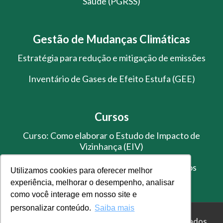
Saúde (PGRSS)
Gestão de Mudanças Climáticas
Estratégia para redução e mitigação de emissões
Inventário de Gases de Efeito Estufa (GEE)
Cursos
Curso: Como elaborar o Estudo de Impacto de
Vizinhança (EIV)
Treinamento de Gestão de Resíduos Sólidos
Utilizamos cookies para oferecer melhor
experiência, melhorar o desempenho, analisar
como você interage em nosso site e
personalizar conteúdo.
Saiba mais
© Master Ambiental - Todos os direitos reservados