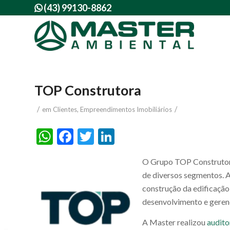
(43) 99130-8862

TOP Construtora
/
/
em
Clientes
,
Empreendimentos Imobiliários
WhatsApp
Facebook
Twitter
LinkedIn
O Grupo TOP Construtora
de diversos segmentos. 
construção da edificação,
desenvolvimento e geren
A Master realizou
audito