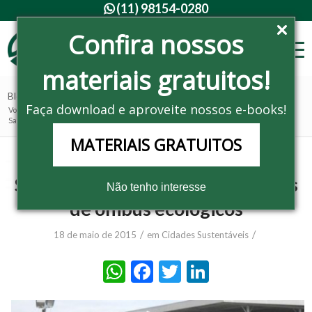
(11) 98154-0280

Confira nossos
materiais gratuitos!
Blog - Últimas notícias
Faça download e aproveite nossos e-books!
Você está aqui:
Home
/
Noticias
/
Cidades Sustentáveis
/
Santa Catarina investe em pontos de ônibus ecológicos
MATERIAIS GRATUITOS
Santa Catarina investe em pontos
Não tenho interesse
de ônibus ecológicos
/
/
18 de maio de 2015
em
Cidades Sustentáveis
WhatsApp
Facebook
Twitter
LinkedIn