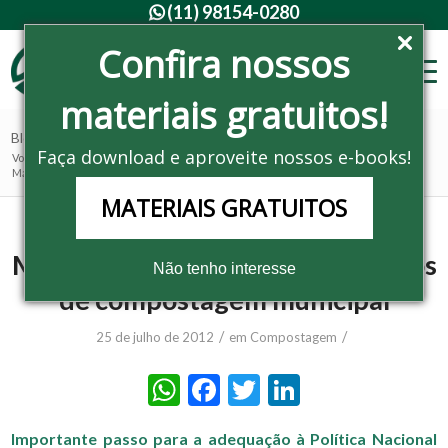
(11) 98154-0280

Confira nossos
materiais gratuitos!
Blog - Últimas notícias
Faça download e aproveite nossos e-books!
Você está aqui:
Home
/
Noticias
/
Compostagem
/
Master Ambiental elabora projetos de compostagem municipal
MATERIAIS GRATUITOS
Master Ambiental elabora projetos
Não tenho interesse
de compostagem municipal
/
/
25 de julho de 2012
em
Compostagem
WhatsApp
Facebook
Twitter
LinkedIn
Importante passo para a adequação à Política Nacional