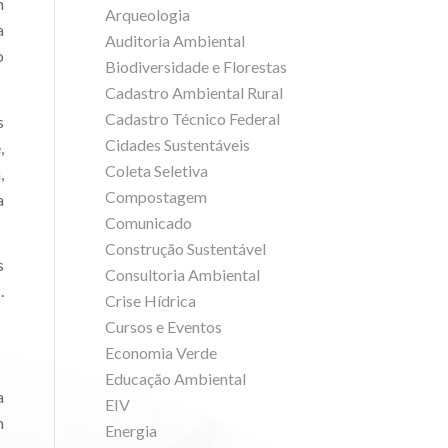
m
Arqueologia
a
Auditoria Ambiental
o
Biodiversidade e Florestas
Cadastro Ambiental Rural
Cadastro Técnico Federal
s
Cidades Sustentáveis
,
Coleta Seletiva
,
Compostagem
a
Comunicado
Construção Sustentável
s
Consultoria Ambiental
.
Crise Hídrica
Cursos e Eventos
Economia Verde
Educação Ambiental
a
EIV
m
Energia