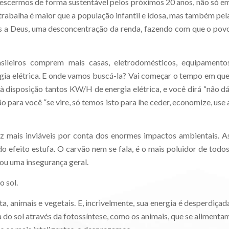
rescermos de forma sustentável pelos próximos 20 anos, não só e
rabalha é maior que a população infantil e idosa, mas também pel
ças a Deus, uma desconcentração da renda, fazendo com que o pov
ileiros comprem mais casas, eletrodomésticos, equipamento
ia elétrica. E onde vamos buscá-la? Vai começar o tempo em que
 à disposição tantos KW/H de energia elétrica, e você dirá “não dá
 para você “se vire, só temos isto para lhe ceder, economize, use 
ez mais inviáveis por conta dos enormes impactos ambientais. A
 efeito estufa. O carvão nem se fala, é o mais poluidor de todos
ou uma insegurança geral.
o sol.
a, animais e vegetais. E, incrivelmente, sua energia é desperdiçad
 do sol através da fotossíntese, como os animais, que se alimenta