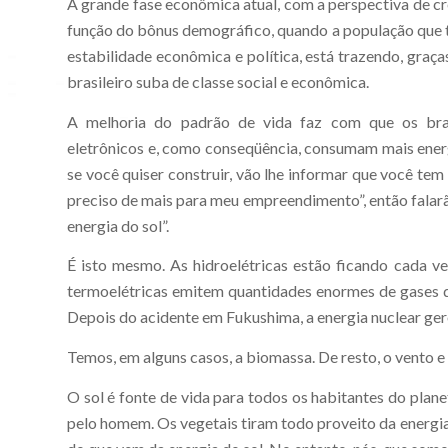
A grande fase econômica atual, com a perspectiva de c
função do bônus demográfico, quando a população que t
estabilidade econômica e política, está trazendo, gra
brasileiro suba de classe social e econômica.
A melhoria do padrão de vida faz com que os bras
eletrônicos e, como conseqüência, consumam mais energ
se você quiser construir, vão lhe informar que você tem
preciso de mais para meu empreendimento”, então falarão
energia do sol”.
É isto mesmo. As hidroelétricas estão ficando cada v
termoelétricas emitem quantidades enormes de gases do
Depois do acidente em Fukushima, a energia nuclear ger
Temos, em alguns casos, a biomassa. De resto, o vento e 
O sol é fonte de vida para todos os habitantes do planet
pelo homem. Os vegetais tiram todo proveito da energia