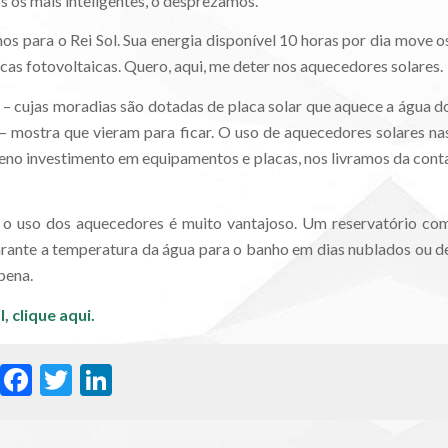
s os mais inteligentes, o desprezamos.
s para o Rei Sol. Sua energia disponível 10 horas por dia move o
acas fotovoltaicas. Quero, aqui, me deter nos aquecedores solares.
” – cujas moradias são dotadas de placa solar que aquece a água d
– mostra que vieram para ficar. O uso de aquecedores solares na
ueno investimento em equipamentos e placas, nos livramos da cont
, o uso dos aquecedores é muito vantajoso. Um reservatório co
 garante a temperatura da água para o banho em dias nublados ou d
pena.
l,
clique aqui.
WhatsApp
Facebook
Twitter
LinkedIn