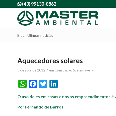
(43) 99130-8862

Blog - Últimas notícias
Aquecedores solares
/
/
3 de abril de 2012
em
Construção Sustentável
WhatsApp
Facebook
Twitter
LinkedIn
O uso deles em casas e novos empreendimentos é va
Por Fernando de Barros