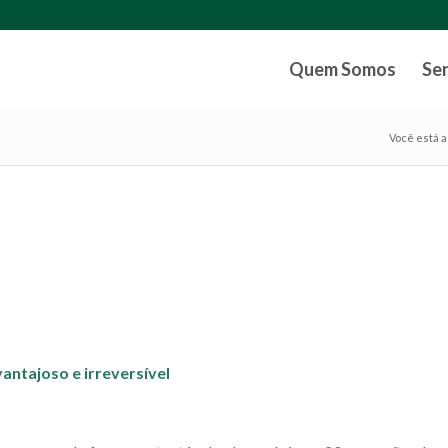
Quem Somos
Se
Você está a
ntajoso e irreversível