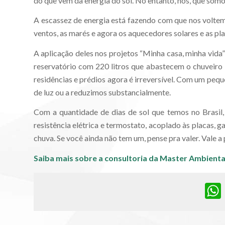
do que vem da energia do sol. No entanto, nós, que somo
A escassez de energia está fazendo com que nos voltemo
ventos, as marés e agora os aquecedores solares e as pl
A aplicação deles nos projetos “Minha casa, minha vida
reservatório com 220 litros que abastecem o chuveiro 
residências e prédios agora é irreversível. Com um peq
de luz ou a reduzimos substancialmente.
Com a quantidade de dias de sol que temos no Brasil
resistência elétrica e termostato, acoplado às placas,
chuva. Se você ainda não tem um, pense pra valer. Vale a 
Saiba mais sobre a consultoria da Master Ambienta