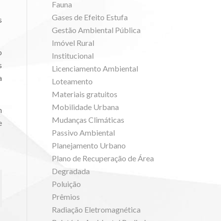
Fauna
Gases de Efeito Estufa
s
Gestão Ambiental Pública
Imóvel Rural
o
Institucional
s
Licenciamento Ambiental
a
Loteamento
Materiais gratuitos
Mobilidade Urbana
m
Mudanças Climáticas
e
Passivo Ambiental
Planejamento Urbano
Plano de Recuperação de Área
Degradada
Poluição
Prêmios
Radiação Eletromagnética