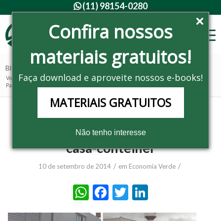
(11) 98154-0280

Confira nossos
materiais gratuitos!
Blog - Últimas notícias
Faça download e aproveite nossos e-books!
Você está aqui:
Home
/
Noticias
/
Economia Verde
/
Paranaense projeta sua própria casa-contêiner
MATERIAIS GRATUITOS
Paranaense projeta sua própria
Não tenho interesse
casa-contêiner
/
/
10 de setembro de 2014
em
Economia Verde
WhatsApp
Facebook
Twitter
LinkedIn