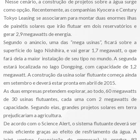
Nesse cenário, a construção de projetos sobre a água surge
como opção. Recentemente, as companhias Kyocera e Century
Tokyo Leasing se associaram para montar duas enormes ilhas
de painétis solares que irão flutuar em dois reservatórios e
gerar 2,9 megawatts de energia.
Segundo o anúncio, uma das “mega usinas”, ficará sobre a
superfície do lago Nishihira, e vai gerar 1,7 megawatt, o que
fará dela a maior instalação de seu tipo no mundo. A segunda
estará localizada no lago Dongping, com capacidade de 1,2
megawatt. A construção da usina solar flutuante começa ainda
em setembro e deverá estar pronta em abril de 2015.
As duas empresas pretendem explorar, ao todo, 60 megawatts
de 30 usinas flutuantes, cada uma com 2 megawatts de
capacidade. Segundo elas, grandes projetos solares em terra
prejudicariam a agricultura.
De acordo com o Science Alert, o sistema flutuante deverá ser
mais eficiente graças ao efeito de resfriamento da água. A
joint venture (associação de empresas) já produz 93