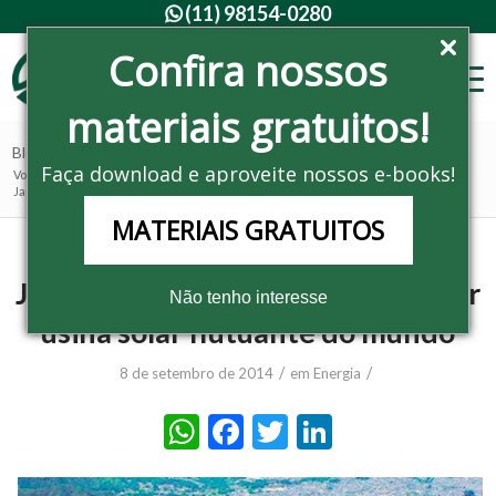
(11) 98154-0280

Confira nossos
materiais gratuitos!
Blog - Últimas notícias
Faça download e aproveite nossos e-books!
Você está aqui:
Home
/
Noticias
/
Energia
/
Japão anuncia construção da maior usina solar flutuante do mundo
MATERIAIS GRATUITOS
Japão anuncia construção da maior
Não tenho interesse
usina solar flutuante do mundo
/
/
8 de setembro de 2014
em
Energia
WhatsApp
Facebook
Twitter
LinkedIn