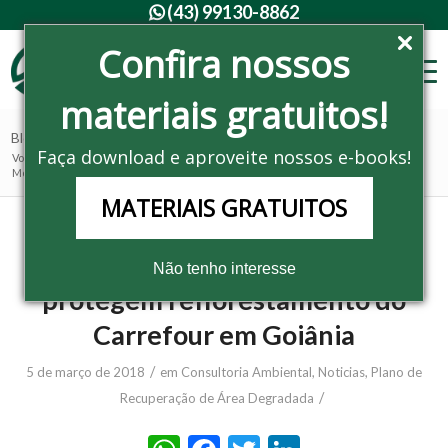
(43) 99130-8862

Confira nossos
materiais gratuitos!
Blog - Últimas notícias
Faça download e aproveite nossos e-books!
Você está aqui:
Home
/
Noticias
/
Consultoria Ambiental
/
Monitoramento e manutenção protegem reflorestamento do Carrefour em Go...
MATERIAIS GRATUITOS
Monitoramento e manutenção
Não tenho interesse
protegem reflorestamento do
Carrefour em Goiânia
/
5 de março de 2018
em
Consultoria Ambiental
,
Noticias
,
Plano de
/
Recuperação de Área Degradada