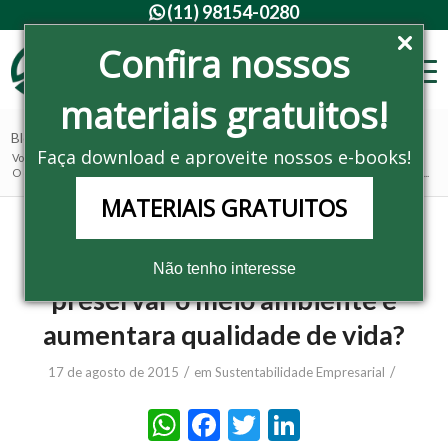
(11) 98154-0280

Confira nossos
materiais gratuitos!
Blog - Últimas notícias
Faça download e aproveite nossos e-books!
Você está aqui:
Home
/
Noticias
/
Sustentabilidade Empresarial
/
O que você faz para ajudar a preservar o meio ambiente e aumentara qualidade ...
MATERIAIS GRATUITOS
O que você faz para ajudar a
Não tenho interesse
preservar o meio ambiente e
aumentara qualidade de vida?
/
/
17 de agosto de 2015
em
Sustentabilidade Empresarial
WhatsApp
Facebook
Twitter
LinkedIn