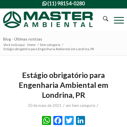
(11) 98154-0280

Blog - Últimas notícias
Você está aqui:
Home
/
Sem categoria
/
Estágio obrigatório para Engenharia Ambiental em Londrina, PR
Estágio obrigatório para
Engenharia Ambiental em
Londrina, PR
/
/
20 de maio de 2021
em
Sem categoria
WhatsApp
Facebook
Twitter
LinkedIn