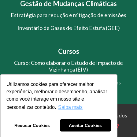
Gestão de Mudanças Climáticas
Estratégia para redução e mitigação de emissões
Inventário de Gases de Efeito Estufa (GEE)
Cursos
Curso: Como elaborar o Estudo de Impacto de
Vizinhança (EIV)
Treinamento de Gestão de Resíduos Sólidos
Utilizamos cookies para oferecer melhor
experiência, melhorar o desempenho, analisar
como você interage em nosso site e
personalizar conteúdo.
Saiba mais
© Master Ambiental - Todos os direitos reservados
Recusar Cookies
Aceitar Cookies