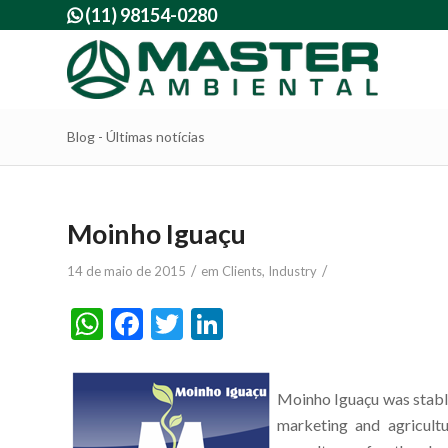
(11) 98154-0280

Blog - Últimas notícias
Moinho Iguaçu
/
/
14 de maio de 2015
em
Clients
,
Industry
WhatsApp
Facebook
Twitter
LinkedIn
Moinho Iguaçu was stabli
marketing and agricult