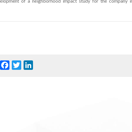
velopment of a neighborhood impact study for the company i
WhatsApp
Facebook
Twitter
LinkedIn