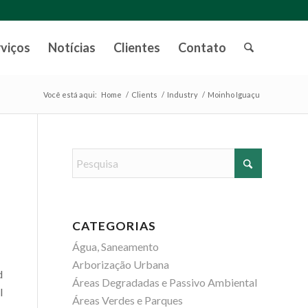
rviços
Notícias
Clientes
Contato
Você está aqui:
Home
/
Clients
/
Industry
/
Moinho Iguaçu
CATEGORIAS
Água, Saneamento
Arborização Urbana
d
Áreas Degradadas e Passivo Ambiental
l
Áreas Verdes e Parques