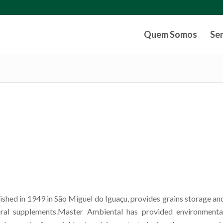
Quem Somos
Se
shed in 1949 in São Miguel do Iguaçu, provides grains storage an
ural supplements.Master Ambiental has provided environmenta