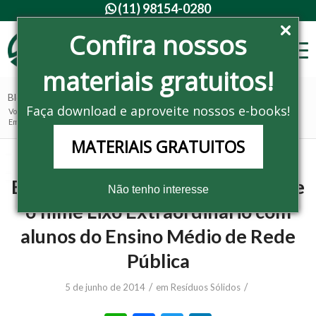
(11) 98154-0280

Confira nossos
materiais gratuitos!
Blog - Últimas notícias
Faça download e aproveite nossos e-books!
Você está aqui:
Home
/
Noticias
/
Resíduos Sólidos
/
Em Ibiporã, Mesa Redonda discute o filme Lixo Extraordinário com alunos d...
MATERIAIS GRATUITOS
Em Ibiporã, Mesa Redonda discute
Não tenho interesse
o filme Lixo Extraordinário com
alunos do Ensino Médio de Rede
Pública
/
/
5 de junho de 2014
em
Resíduos Sólidos