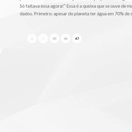
Só faltava essa agora!” Essa é a queixa que se ouve de
dados. Primeiro: apesar do planeta ter água em 70% de s
«
‹
45
46
47