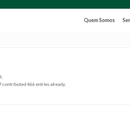
Quem Somos
Se
t.
7
contributed 466 entries already.