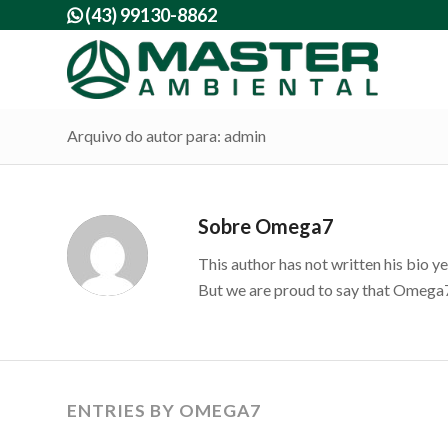
(43) 99130-8862

Arquivo do autor para: admin
Sobre
Omega7
This author has not written his bio ye
But we are proud to say that
Omega
ENTRIES BY OMEGA7