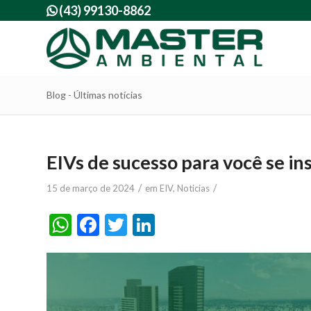
(43) 99130-8862

Blog - Últimas notícias
EIVs de sucesso para você se in
/
/
15 de março de 2024
em
EIV
,
Noticias
WhatsApp
Facebook
Twitter
LinkedIn